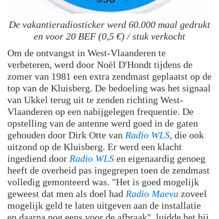
De vakantieradiosticker werd 60.000 maal gedrukt
en voor 20 BEF (0,5 €) / stuk verkocht
Om de ontvangst in West-Vlaanderen te
verbeteren, werd door Noël D'Hondt tijdens de
zomer van 1981 een extra zendmast geplaatst op de
top van de Kluisberg. De bedoeling was het signaal
van Ukkel terug uit te zenden richting West-
Vlaanderen op een nabijgelegen frequentie. De
opstelling van de antenne werd goed in de gaten
gehouden door Dirk Otte van
Radio WLS
, die ook
uitzond op de Kluisberg. Er werd een klacht
ingediend door
Radio WLS
en eigenaardig genoeg
heeft de overheid pas ingegrepen toen de zendmast
volledig gemonteerd was. "Het is goed mogelijk
geweest dat men als doel had
Radio Maeva
zoveel
mogelijk geld te laten uitgeven aan de installatie
en daarna nog eens voor de afbraak", luidde het bij