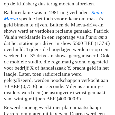
op de Kluisberg dus terug moeten afbreken.
Radioreclame was in 1981 nog verboden.
Radio
Maeva
speelde het toch voor elkaar om massa's
geld binnen te rijven. Buiten de Maeva-drive-in
shows werd er verdoken reclame gemaakt. Patrick
Valain verklaarde in een reportage van
Panorama
dat het station per drive-in show 5500 BEF (137 €)
overhield. Tijdens de hoogdagen werden er op een
weekend tot 35 drive-in shows georganiseerd. Ook
de mobiele studio, die regelmatig stond opgesteld
voor bedrijf X of handelszaak Y, bracht geld in het
laadje. Later, toen radioreclame werd
gelegaliseerd, werden boodschappen verkocht aan
30 BEF (0,75 €) per seconde. Volgens sommige
insiders werd een (belastingvrije) winst gemaakt
van twintig miljoen BEF (400.000 €).
Er werd samengewerkt met platenmaatschappij
Carrere om platen uit te geven. Daarna werd een