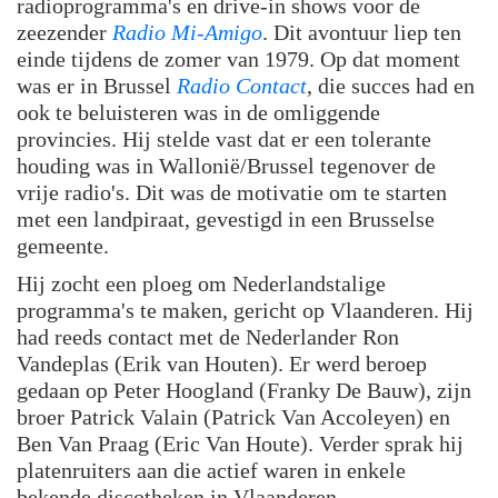
radioprogramma's en drive-in shows voor de
zeezender
Radio Mi-Amigo
. Dit avontuur liep ten
einde tijdens de zomer van 1979. Op dat moment
was er in Brussel
Radio Contact
, die succes had en
ook te beluisteren was in de omliggende
provincies. Hij stelde vast dat er een tolerante
houding was in Wallonië/Brussel tegenover de
vrije radio's. Dit was de motivatie om te starten
met een landpiraat, gevestigd in een Brusselse
gemeente.
Hij zocht een ploeg om Nederlandstalige
programma's te maken, gericht op Vlaanderen. Hij
had reeds contact met de Nederlander Ron
Vandeplas (Erik van Houten). Er werd beroep
gedaan op Peter Hoogland (Franky De Bauw), zijn
broer Patrick Valain (Patrick Van Accoleyen) en
Ben Van Praag (Eric Van Houte). Verder sprak hij
platenruiters aan die actief waren in enkele
bekende discotheken in Vlaanderen.