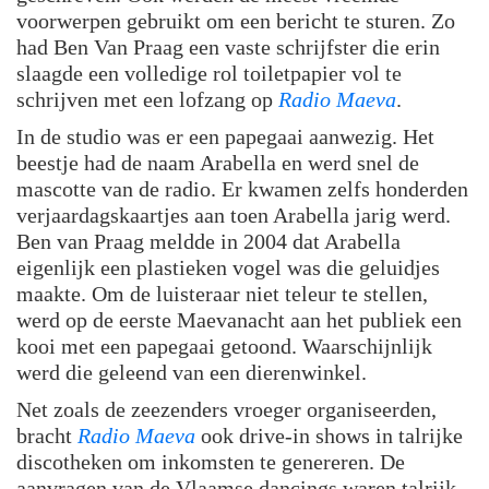
voorwerpen gebruikt om een bericht te sturen. Zo
had Ben Van Praag een vaste schrijfster die erin
slaagde een volledige rol toiletpapier vol te
schrijven met een lofzang op
Radio Maeva
.
In de studio was er een papegaai aanwezig. Het
beestje had de naam Arabella en werd snel de
mascotte van de radio. Er kwamen zelfs honderden
verjaardagskaartjes aan toen Arabella jarig werd.
Ben van Praag meldde in 2004 dat Arabella
eigenlijk een plastieken vogel was die geluidjes
maakte. Om de luisteraar niet teleur te stellen,
werd op de eerste Maevanacht aan het publiek een
kooi met een papegaai getoond. Waarschijnlijk
werd die geleend van een dierenwinkel.
Net zoals de zeezenders vroeger organiseerden,
bracht
Radio Maeva
ook drive-in shows in talrijke
discotheken om inkomsten te genereren. De
aanvragen van de Vlaamse dancings waren talrijk.