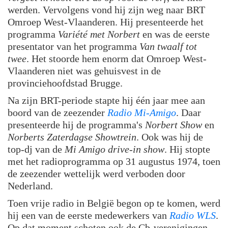
werden. Vervolgens vond hij zijn weg naar BRT
Omroep West-Vlaanderen. Hij presenteerde het
programma
Variété met Norbert
en was de eerste
presentator van het programma
Van twaalf tot
twee
. Het stoorde hem enorm dat Omroep West-
Vlaanderen niet was gehuisvest in de
provinciehoofdstad Brugge.
Na zijn BRT-periode stapte hij één jaar mee aan
boord van de zeezender
Radio Mi-Amigo
. Daar
presenteerde hij de programma's
Norbert Show
en
Norberts Zaterdagse Showtrein
. Ook was hij de
top-dj van de
Mi Amigo drive-in show
. Hij stopte
met het radioprogramma op 31 augustus 1974, toen
de zeezender wettelijk werd verboden door
Nederland.
Toen vrije radio in België begon op te komen, werd
hij een van de eerste medewerkers van
Radio WLS
.
Op dat moment schoten ook de Cb-verenigingen