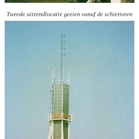
Tweede uitzendlocatie gezien vanaf de schiettoren